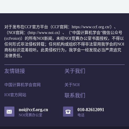
对于发布在CCF官方平台（CCF官网：https://www.ccf.org.cn/）、
（NOI官网：(http://www.noi.cn）、（“中国计算机学会”微信公众号
(ccfvoice)）的所有NOI新闻，未经NOI竞赛办公室书面授权，不得以
任何形式非法侵权转载；任何机构或组织不得非法冒用我学会的NOI
商标标识混淆视听。此类侵权行为，我学会一经发现必当严肃追究
法律责任。
友情链接
关于我们
中国计算机学会官网
关于NOI
IOI官方网站
联系我们
noi@ccf.org.cn
010-82612091
NOI竞赛办公室
电话