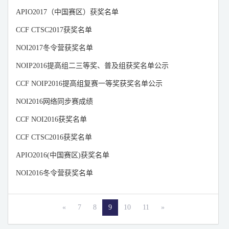
APIO2017（中国赛区）获奖名单
CCF CTSC2017获奖名单
NOI2017冬令营获奖名单
NOIP2016提高组二三等奖、普及组获奖名单公示
CCF NOIP2016提高组复赛一等奖获奖名单公示
NOI2016网络同步赛成绩
CCF NOI2016获奖名单
CCF CTSC2016获奖名单
APIO2016(中国赛区)获奖名单
NOI2016冬令营获奖名单
«
7
8
9
10
11
»