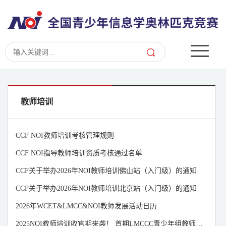
教师培训
CCF NOI教师培训考核管理规则
CCF NOI指导教师培训资质考核通过名单
CCF关于举办2026年NOI教师培训佛山站（入门级）的通知
CCF关于举办2026年NOI教师培训北京站（入门级）的通知
2026年WCET&LMCC&NOI教师发展活动日历
2025NOI教师培训收官期来袭！ 首期LMCCC青少年组教师培训同步开启