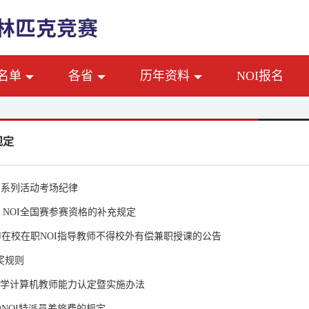
名单
各省
历年资料
NOI报名
规定
NOI系列活动考场纪律
F NOI全国赛参赛资格的补充规定
在校在职NOI指导教师不得校外有偿兼职授课的公告
评奖规则
小学计算机教师能力认定暨实施办法
NOI特派员差旅费的规定