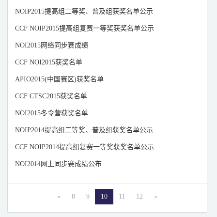
NOIP2015提高组二等奖、普及组获奖名单公示
CCF NOIP2015提高组复赛一等奖获奖名单公示
NOI2015网络同步赛成绩
CCF NOI2015获奖名单
APIO2015(中国赛区)获奖名单
CCF CTSC2015获奖名单
NOI2015冬令营获奖名单
NOIP2014提高组二等奖、普及组获奖名单公示
CCF NOIP2014提高组复赛一等奖获奖名单公示
NOI2014网上同步赛成绩公布
«
8
9
10
11
12
»