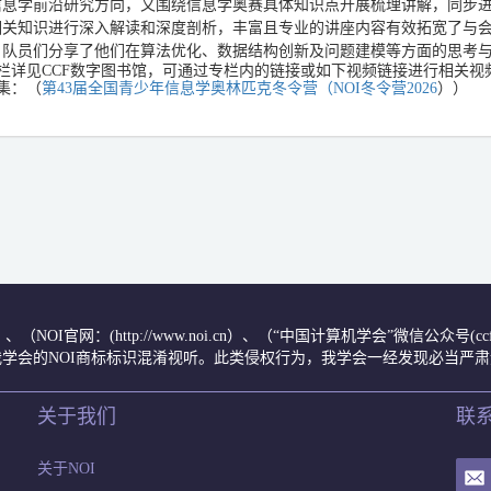
信息学前沿研究方向，又围绕信息学奥赛具体知识点开展梳理讲解，同步
相关知识进行深入解读和深度剖析，丰富且专业的讲座内容有效拓宽了与会
，队员们分享了他们在算法优化、数据结构创新及问题建模等方面的思考
栏详见CCF数字图书馆，可通过专栏内的链接或如下视频链接进行相关视
集：（
第43届全国青少年信息学奥林匹克冬令营（NOI
冬令营
2026
）
）
.cn/）、（NOI官网：(http://www.noi.cn）、（“中国计算机学会”微信公
学会的NOI商标标识混淆视听。此类侵权行为，我学会一经发现必当严
关于我们
联
关于NOI