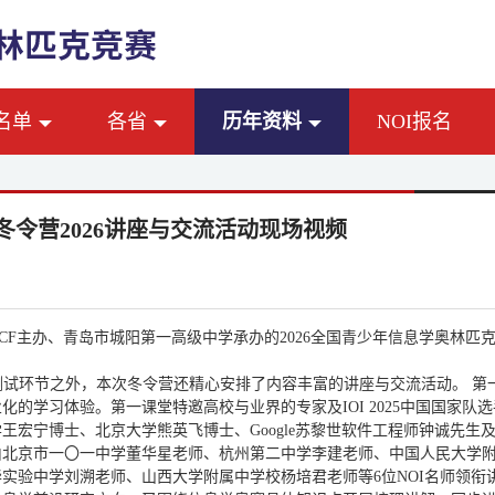
名单
各省
历年资料
NOI报名
I冬令营2026讲座与交流活动现场视频
CF主办、青岛市城阳第一高级中学承办的2026全国青少年信息学奥林匹克冬令营
测试环节之外，本次冬令营还精心安排了内容丰富的讲座与交流活动。 第
化的学习体验。第一课堂特邀高校与业界的专家及IOI 2025中国国家
王宏宁博士、北京大学熊英飞博士、Google苏黎世软件工程师钟诚先
由北京市一〇一中学董华星老师、杭州第二中学李建老师、中国人民大学
华实验中学刘溯老师、山西大学附属中学校杨培君老师等6位NOI名师领