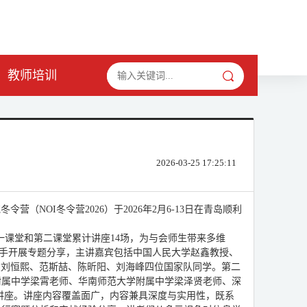
教师培训
2026-03-25 17:25:11
（NOI冬令营2026）于2026年2月6-13日在青岛顺利
一课堂和第二课堂累计讲座14场，为与会师生带来多维
队选手开展专题分享，主讲嘉宾包括中国人民大学赵鑫教授、
生及刘恒熙、范斯喆、陈昕阳、刘海峰四位国家队同学。第二
附属中学梁霄老师、华南师范大学附属中学梁泽贤老师、深
衔讲座。讲座内容覆盖面广，内容兼具深度与实用性，既系