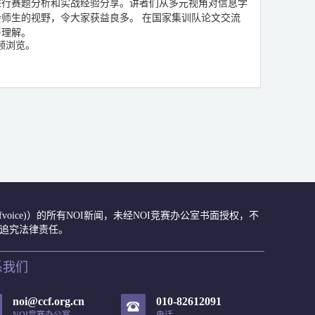
进行赛题分析和实战经验分享。讲者们从多元视角对信息学
师生的视野，令大家获益良多。 在国家集训队论文交流
与理解。
频浏览。
众号(ccfvoice)）的所有NOI新闻，未经NOI竞赛办公室书面授权，不
肃追究法律责任。
系我们
noi@ccf.org.cn
010-82612091