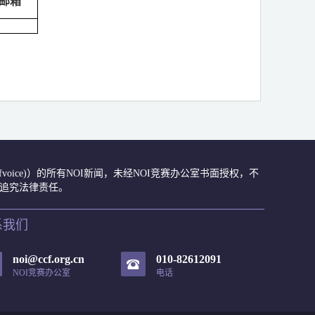
邮箱
众号(ccfvoice)）的所有NOI新闻，未经NOI竞赛办公室书面授权，不
肃追究法律责任。
系我们
noi@ccf.org.cn
010-82612091
NOI竞赛办公室
电话