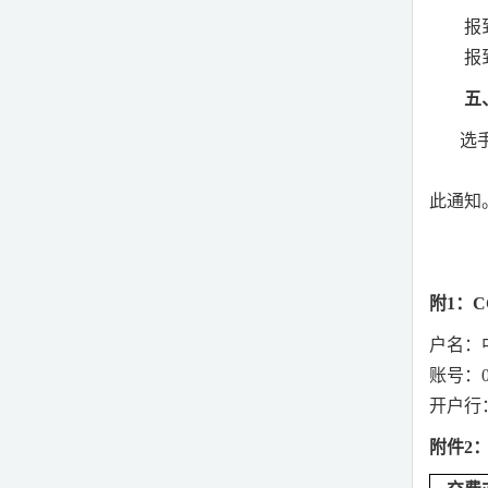
报
报
五
选
此通知
附
1
：
C
户名：
账号：
开户行
附件
2