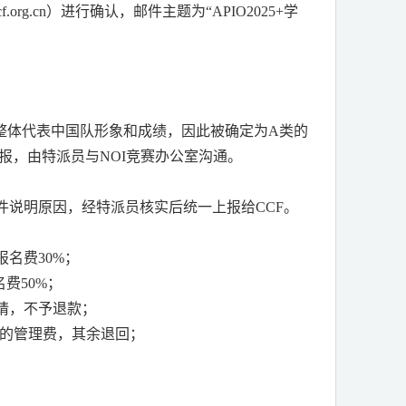
f.org.cn
）进行确认，邮件主题为“
APIO2025+
学
整体代表中国队形象和成绩，因此被确定为
A
类的
报，由特派员与
NOI
竞赛办公室沟通。
件说明原因，经特派员核实后统一上报给
CCF
。
报名费
30%
；
名费
50%
；
请，不予退款；
的管理费，其余退回；