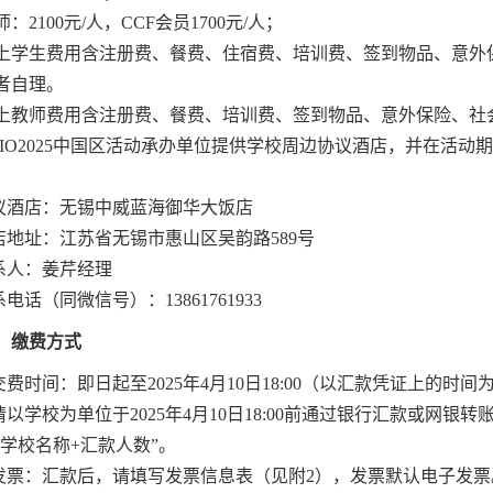
师：
2100
元
/
人，
CCF
会员
1700
元
/
人；
上学生费用含注册费、餐费、住宿费、培训费、签到物品、意外
者自理。
上教师费用含注册费、餐费、培训费、签到物品、意外保险、社
IO2025
中国区活动承办单位提供学校周边协议酒店，并在活动
议酒店：无锡中威蓝海御华大饭店
店地址：江苏省无锡市惠山区吴韵路
589
号
系人：姜芹经理
系电话（同微信号）
：
13861761933
、缴费方式
交费时间：即日起至
2025
年
4
月
10
日
18:00
（以汇款凭证上的时间
请以学校为单位于
2025
年
4
月
10
日
18:00
前通过银行汇款或网银转
+
学校名称
+
汇款人数”。
发票：汇款后，请填写发票信息表（见附
2
），发票默认电子发票