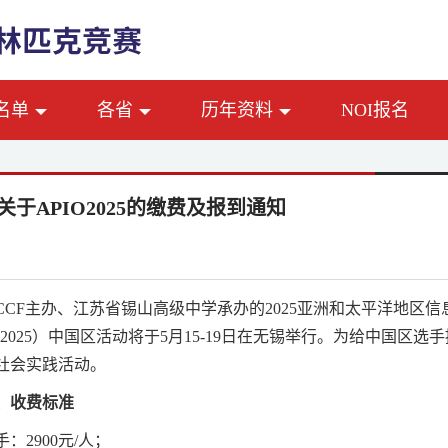
名单
各省
历年资料
NOI报名
F关于APIO2025的缴费及报到通知
CCF
主办、江苏省锡山高级中学承办的
2025
亚洲和太平洋地区信
2025
）中国区活动将于
5
月
15-19
日在无锡举行。为给中国区选手
社会实践活动。
、收费标准
手：
2900
元
/
人；