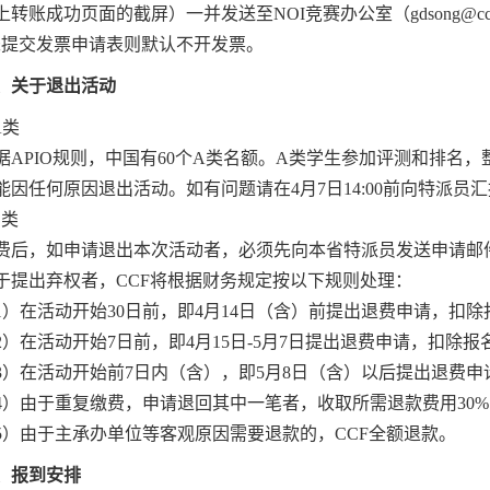
上转账成功页面的截屏）一并发送至
NOI
竞赛办公室（
gdsong@cc
未提交发票申请表则默认不开发票。
、关于退出活动
A
类
据
APIO
规则，中国有
60
个
A
类名额。
A
类学生参加评测和排名，
能因任何原因退出活动。如有问题请在
4
月
7
日
14:00
前向特派员汇
B
类
费后，如申请退出本次活动者，必须先向本省特派员发送申请邮
于提出弃权者，
CCF
将根据财务规定按以下规则处理：
1
）在活动开始
30
日前，即
4
月
14
日（含）前提出退费申请，扣除
2
）在活动开始
7
日前，即
4
月
15
日
-5
月
7
日提出退费申请，扣除报
3
）在活动开始前
7
日内（含），即
5
月
8
日（含）以后提出退费申
4
）由于重复缴费，申请退回其中一笔者，收取所需退款费用
30%
5
）由于主承办单位等客观原因需要退款的，
CCF
全额退款。
、报到安排