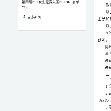
第四届NOI女生竞赛入围NOI2025名单
教
公告
以
更多新闻
由参加
以
AP
预定。
协
酒
联
联
二
1.
2.
“
APIO
3.