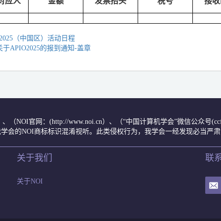
对应人
金额
发票抬头
税号
接收
O2025（中国区）活动日程
关于APIO2025的报到通知-盖章
.cn/）、（NOI官网：(http://www.noi.cn）、（“中国计算机学会”微信公
学会的NOI商标标识混淆视听。此类侵权行为，我学会一经发现必当严
关于我们
联
关于NOI