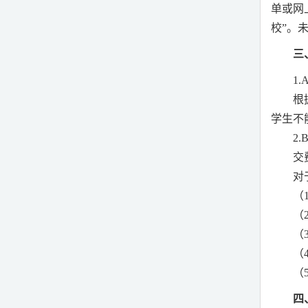
单或网
校”。
三
1.
根
学生不
2.
交
对
（
（
（
（
（
四