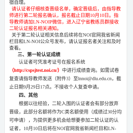
宿自理。
请认证者仔细核查晋级名单，确定晋级后，由指导教
师进行第二轮报名确认，报名截止日期10月10日。
指
导教师请加LN-NOIP微信，进入辽宁省教练员群接收
二轮认证报名相关通知。
关于第二轮认证相关信息后续将在NOI官网我省新闻
栏目和LN-NOI公众号发布，请认证报名者关注和及时
查看。
三、第一轮认证成绩
认证者可凭准考证号在报名系统
（http://cspsjtest.noi.cn/）
中进行成绩查询。如需试卷
复查请指导教师发送（附件3）至lnnoi@dlu.edu.cn，截
止日期9月29日17点。不接收个人复查申请。
四、其他
根据以往经验，二轮入围的认证者会有部分放弃
晋级，此部分名额将作为C类名额使用（成绩过30分均
可申请），为提供更多机会给想要参加二轮认证的认
证者，10月10日后将在
NOI官网我省新闻栏目和
LN-