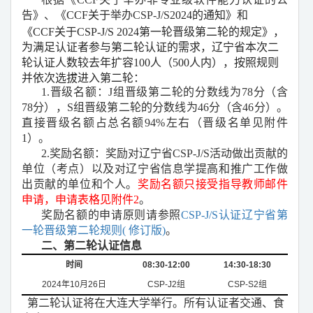
告》、《
CCF关于
举办CSP-J/S2
024的通知
》和
《CCF关于CSP-J/S 2024第一轮晋级第二轮的规定》，
为满足认证者参与第二轮认证的需求，辽宁省本次二
轮认证人数较去年扩容100人（500人内），按照规则
并依次选拔进入第二轮：
1.晋级名额：J组晋级第二轮的分数线为78分（含
78分），S组晋级第二轮的分数线为46分（含46分）。
直接晋级名额占总名额94%左右（晋级名单见附件
1）。
2.奖励名额：奖励对辽宁省CSP-J/S活动做出贡献的
单位（考点）以及对辽宁省信息学提高和推广工作做
出贡献的单位和个人。
奖励名额只接受指导教师邮件
申请，申请表格见附件2
。
奖励名额的申请原则请参照
CSP-J/S认证辽宁省第
一轮晋级第二轮规则( 修订版)
。
二、第二轮认证信息
时间
08:30-12:00
14:30-18:30
2024
年
10
月
26
日
CSP-J2
组
CSP-S2
组
第二轮认证将在大连大学举行。所有认证者交通、食