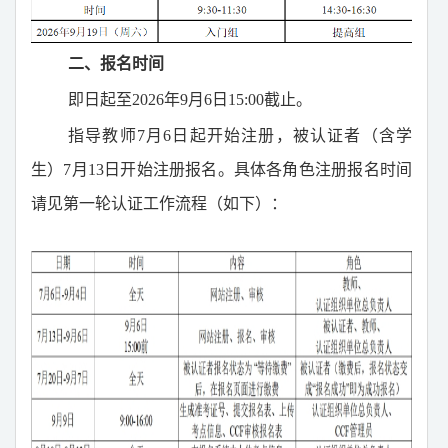
二、报名时间
即日起至
2026
年
9
月
6
日
15:00
截止。
指导教师
7
月
6
日起开始注册，被认证者（含学
生）
7
月
13
日开始注册报名。具体各角色注册报名时间
请见第一轮认证工作流程（如下）：