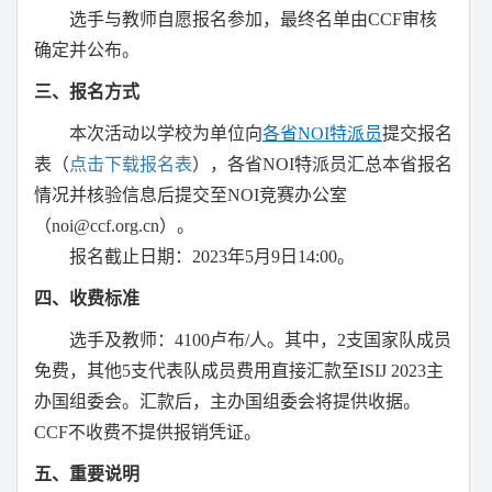
选手与教师自愿报名参加，最终名单由
CCF
审核
确定并公布。
三、报名方式
本次活动以学校为单位向
各省
NOI
特派员
提交报名
表（
点击下载报名表
），各省
NOI
特派员汇总本省报名
情况并核验信息后提交至
NOI
竞赛办公室
（
noi@ccf.org.cn
）。
报名截止日期：
2023
年
5
月
9
日
14:00
。
四、收费标准
选手及教师：
4100
卢布
/
人。其中，
2
支国家队成员
免费，其他
5
支代表队成员费用直接汇款至
ISIJ 2023
主
办国组委会。汇款后，主办国组委会将提供收据。
CCF
不收费不提供报销凭证。
五、重要说明