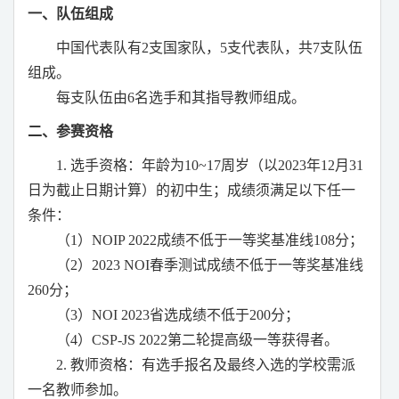
一、队伍组成
中国代表队有
2
支国家队，
5
支代表队，共
7
支队伍
组成。
每支队伍由
6
名选手和其指导教师组成。
二、参赛资格
1.
选手资格：年龄为
10~17
周岁（以
2023
年
12
月
31
日为截止日期计算）的初中生；成绩须满足以下任一
条件：
（
1
）
NOIP 2022
成绩不低于一等奖基准线
108
分；
（
2
）
2023 NOI
春季测试成绩不低于一等奖基准线
260
分；
（
3
）
NOI 2023
省选成绩不低于
200
分；
（
4
）
CSP-JS 2022
第二轮提高级一等获得者。
2.
教师资格：有选手报名及最终入选的学校需派
一名教师参加。