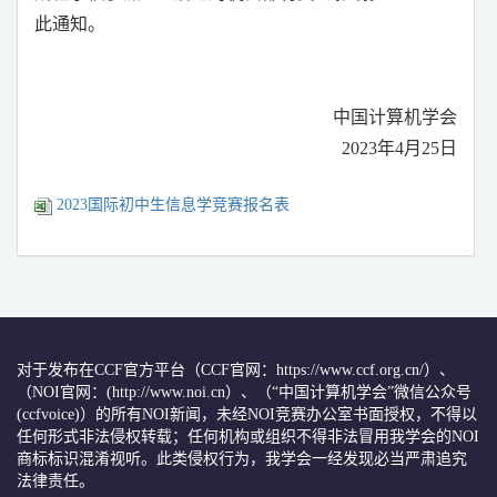
此通知。
中国计算机学会
2023
年
4
月
25
日
2023国际初中生信息学竞赛报名表
对于发布在CCF官方平台（CCF官网：https://www.ccf.org.cn/）、
（NOI官网：(http://www.noi.cn）、（“中国计算机学会”微信公众号
(ccfvoice)）的所有NOI新闻，未经NOI竞赛办公室书面授权，不得以
任何形式非法侵权转载；任何机构或组织不得非法冒用我学会的NOI
商标标识混淆视听。此类侵权行为，我学会一经发现必当严肃追究
法律责任。