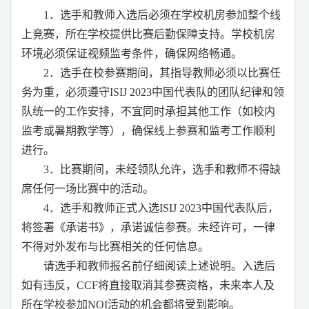
1
．选手和教师入选后必须在学校机房参加整个线
上竞赛，所在学校提供比赛后勤保障支持。学校机房
环境必须保证视频监考条件，确保网络畅通。
2
．选手在校参赛期间，其指导教师必须以比赛任
务为重，必须遵守
ISIJ 2023
中国代表队的团队纪律和领
队统一的工作安排，不宜同时承担其他工作（如校内
监考或暑期教学等），确保线上参赛和监考工作顺利
进行。
3
．比赛期间，未经领队允许，选手和教师不得缺
席任何一场比赛中的活动。
4
．选手和教师正式入选
ISIJ 2023
中国代表队后，
将签署《承诺书》，承诺诚信参赛。未经许可，一律
不得对外发布与比赛相关的任何信息。
请选手和教师报名前仔细阅读上述说明。入选后
如有违反，
CCF
将直接取消其参赛资格，未来本人及
所在学校参加
NOI
活动的机会都将受到影响。