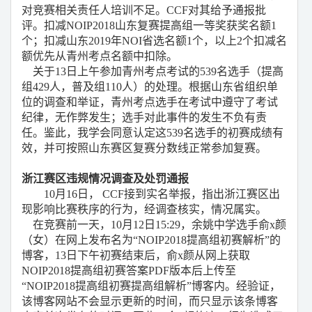
对竞赛相关责任人培训不足。
CCF
对其给予通报批
评。扣减
NOIP2018
山东复赛提高组一等奖获奖名额
1
个；扣减山东
2019
年
NOI
省选名额
1
个，以上
2
个扣减名
额优先从青州考点名额中扣除。
关于
13
日上午参加青州考点考试的
539
名选手（提高
组
429
人，普及组
110
人）的处理。根据山东省组织单
位的调查和举证，青州考点选手在考试中遵守了考试
纪律，无作弊发生；选手对此事件的发生不负有责
任。鉴此，我学会同意认定这
539
名选手的初赛成绩有
效，并可按照山东赛区复赛分数线正常参加复赛。
浙江赛区违规情况调查及处罚通报
10
月
16
日，
CCF
接到实名举报，指出浙江赛区出
现影响比赛秩序的行为，经调查核实，情况属实。
在竞赛前一天，
10
月
12
日
15:29
，余姚中学选手俞
x
颜
（女）在网上发布名为
“NOIP2018
提高组初赛解析
”
的
博客，
13
日下午初赛结束后，俞
x
颜从网上获取
NOIP2018
提高组初赛答案
PDF
版本后上传至
“NOIP2018
提高组初赛提高组解析
”
博客内。经验证，
该博客网站不会显示更新的时间，而只显示该条博客