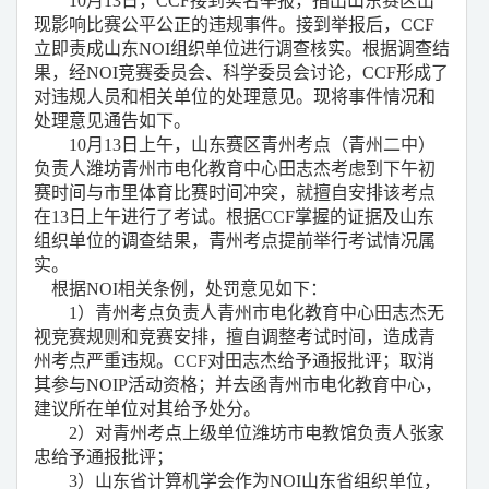
10
月
13
日，
CCF
接到实名举报，指出山东赛区出
现影响比赛公平公正的违规事件。接到举报后，
CCF
立即责成山东
NOI
组织单位进行调查核实。根据调查结
果，经
NOI
竞赛委员会、科学委员会讨论，
CCF
形成了
对违规人员和相关单位的处理意见。现将事件情况和
处理意见通告如下。
10
月
13
日上午，山东赛区青州考点（青州二中）
负责人潍坊青州市电化教育中心田志杰考虑到下午初
赛时间与市里体育比赛时间冲突，就擅自
安排该考点
在
13
日上午进行了考试。根据
CCF
掌握的证据及山东
组织单位的调查结果，青州考点提前举行考试情况属
实。
根据
NOI
相关条例，处罚意见如下：
1
）青州考点负责人青州市电化教育中心田志杰无
视竞赛规则和竞赛安排，擅自调整考试时间，造成青
州考点严重违规。
CCF
对田志杰给予通报批评；取消
其参与
NOIP
活动资格；并去函青州市电化教育中心，
建议所在单位对其给予处分。
2
）对青州考点上级单位潍坊市电教馆负责人张家
忠给予通报批评；
3
）山东省计算机学会作为
NOI
山东省组织单位，