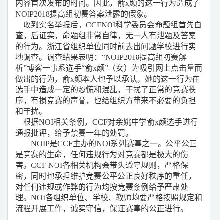
内容首次发布的时间。因此，俞
x
颜的这一行为造成了
NOIP2018
提高组初赛答案泄露的假象。
收到实名举报后，
CCFNOI
科学委员会命题组首先自
查，后证实，命题组非常自律，无一人有泄题及答案
的行为。浙江省组织单位同时前去出问题学校进行实
地调查。调查结果表明：
“NOIP2018
提高组初赛解
析
”
博客一事系选手
“
俞
x
颜
”
（女）为吸引网上点击量而
做出的行为，俞
x
颜本人也予以承认。她的这一行为在
选手中造成一定的恐慌和混乱，干扰了正常的竞赛秩
序，有损竞赛的声誉，也给组织方带来不必要的负担
和干扰。
根据
NOI
相关条例，
CCF
对余姚中学俞
x
颜选手进行
通报批评，给予禁赛一年的处罚。
NOIP
是
CCF
主办的
NOI
系列赛事之一。公平公正
是竞赛的生命，任何违规行为对竞赛都是极大的伤
害。
CCF NOI
各相关机构会带头遵守规则，严格保
密，同时也承担维护竞赛公平公正良好秩序的重任，
对任何违规或作弊的行为均按竞赛条例给予严肃处
理。
NOI
各组织单位、学校、教师均要严格按照规定和
流程开展工作，诚实守信，保证赛事的公正进行。