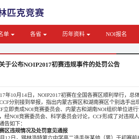
名单
各省
历年资料
NOI报名
F关于公布NOIP2017初赛违规事件的处罚公告
017年10月14日，NOIP2017初赛在全国各赛区顺利举行
，CCF分别接到举报，指出内蒙古赛区和湖南赛区个别选手
CF立即责成NOI竞赛委员会、内蒙古和湖南NOI组织单位进
，经NOI竞赛委员会、科学委员会讨论，CCF形成了对违
通告如下：
赛区违规情况及处罚意见通报
0月12日，锡林浩特第六中学高二选手张某帅（男）于初赛前在