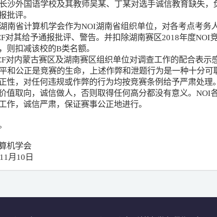
. 长沙外国语学校及其教师吴某、丁某对选手诚信教育缺失，
报批评。
. 湖南省计算机学会作为NOI湖南省组织单位，对各考点考
CF对其给予通报批评、警告。并扣除湖南赛区2018年度NO
，则扣减该校的B类名额。
CF对内蒙古赛区及湖南赛区组织单位对调查工作的配合表示
平和公正是竞赛的生命，上述作弊和泄题行为是一种十分可耻
正性，对任何违规或作弊的行为均按竞赛条例给予严肃处理。
价值取向，诚信做人，否则取得任何高分都没有意义。NOI
工作，诚信严肃，保证赛事公正地进行。
。
算机学会
年11月10日