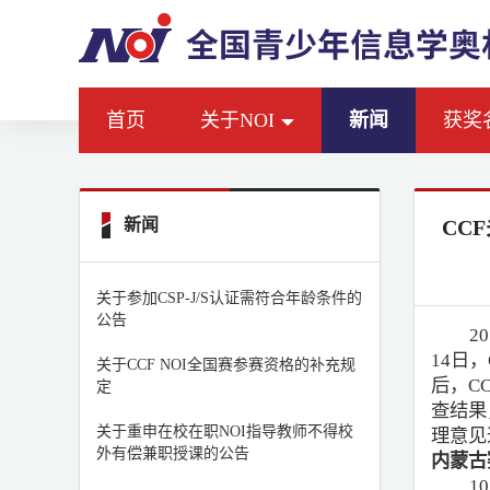
首页
关于NOI
新闻
获奖
新闻
CC
关于参加CSP-J/S认证需符合年龄条件的
公告
2
14日
关于CCF NOI全国赛参赛资格的补充规
后，C
定
查结果
关于重申在校在职NOI指导教师不得校
理意见
外有偿兼职授课的公告
内蒙古
1