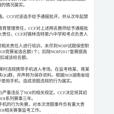
播的情况属实。
格。CCF对该选手给予通报批评，并从次年起禁
教育管理责任，CCF对上述两名教师给予通报批
责任，CCF对锡林浩特第六中学和考点负责人
对相关责任人进行培训，未尽到NOIP试题保密职
I竞赛省选名额1个；扣除NOIP2017复赛提高
先扣减该校名额。
初赛时违规携带手机进入考场。在监考杨某、蒋某
QQ群，并声称为保存资料。根据NOI湖南省组
并使用手机，造成泄题违规的行为属实。
严重违反了NOI的相关规定。CCF决定将其初
OI系列赛事三年。
用手机的行为失察，对本次泄题事件负有重大责
OI相关赛事监考工作。