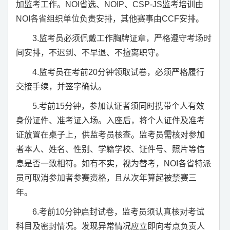
加监考工作。
NOI
省选、
NOIP
、
CSP-JS
监考培训由
NOI
各省组织单位负责安排，其他赛事由
CCF
安排。
3.
监考员必须佩戴工作胸牌证章，严格遵守考场时
间安排，不迟到、不早退、不擅离职守。
4.
监考员在考前
20
分钟领取试卷，必须严格履行
交接手续，并签字确认。
5.
考前
15
分钟，参加认证者须同时携带个人有效
身份证件、准考证入场。入座后，将个人证件及准考
证放置在桌子上，供监考员核查。监考员需核对参加
者本人、姓名、性别、学籍学校、证件号、照片等信
息是否一致相符。如有不实，视为替考，
NOI
各省特派
员可取消参加者参赛资格，且从次年算起被禁赛三
年。
6.
考前
10
分钟启封试卷，监考员须认真核对考试
科目及密封情况。发现异常情况应立即向考点负责人