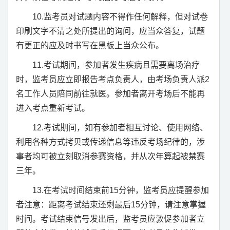
10.
监考员对试题内容不得作任何解释，但对试卷
印刷文字不清之处所提出的询问，应当众答复，试题
有更正的应及时书写在黑板上当众公布。
11.
考试期间，参加者发生疾病且需要离场治疗
时，监考员应立即报告考点负责人，由考场负责人派
2
名工作人员陪同前往就医。参加者离开考场后不能再
进入考点重新考试。
12.
考试期间，如有参加者相互讨论、使用网络、
利用各种方式拷贝或传递信息等违反考场纪律的，涉
事者均可被立刻取消参赛资格，并从次年算起被禁赛
三年。
13.
在考试时间结束前
15
分钟，监考员应提醒参加
者注意：距离考试结束还剩最后
15
分钟，请注意掌握
时间。考试结束信号发出后，监考员应敦促参加者立