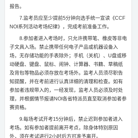
报告。
7.
监考员应至少提前
5
分钟向选手统一宣读《
CCF
NOI
系列活动考场纪律》，完成考前准备工作。
8.
参加者进入考场时，只允许携带笔、橡皮等非电
子文具入场。禁止携带任何电子产品或机器设备入
场，无存储功能的手表除外；手机（关机）、
U
盘或移
动硬盘、键盘、鼠标、闹钟、计算器、书籍、草稿纸
及背包等物品必须存放在考场外。监考人员须尽职告
知提醒，并在考前进行认真详细的清理和检查。如有
参加者违规带入的，一经发现，监考人员必须及时处
理，并根据情节报请
NOI
各省特派员直至取消参加者参
赛资格。
9.
每场考试开考
15
分钟后，禁止迟到参加者进入
考场。如有参加者提前离开考点，除身体特别原因
外，须在考试进行
2
小时后方可准予离开。