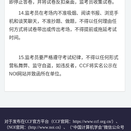
即停止答卷，并将试卷反扣桌面，监考员收集试卷。
14.
监考员在考场内不准吸烟、阅读书报、浏览手
机和谈笑聊天，不准抄题、做题，不得以任何理由任
何方式将试卷带出或传出考场，不得提前或拖延考试
时间。
15.
监考员要严格遵守考试纪律，不得以任何形式
营私舞弊、监守自盗，如违反者，
CCF
将实名公示在
NOI
网站并致函所在单位。
对于发布在CCF官方平台（CCF官网：https://www.ccf.org.cn/）、
（NOI官网：(http://www.noi.cn）、（“中国计算机学会”微信公众号