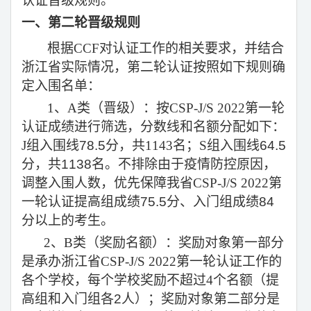
认证晋级规则。
一、第二轮晋级规则
根据
CCF
对认证工作的相关要求，并结合
浙江省实际情况，第二轮认证按照如下规则确
定入围名单：
1
、
A
类（晋级）：按
CSP-J/S 2022
第一轮
认证成绩进行筛选，分数线和名额分配如下：
J
组入围线78.5分，共
1143
名；
S
组入围线64.5
分，共1138名。不排除由于疫情防控原因，
调整入围人数，优先保障我省
CSP-J/S 2022
第
一轮认证提高组成绩75.5分、入门组成绩84
分以上的考生。
2
、
B
类（奖励名额）：奖励对象第一部分
是承办浙江省
CSP-J/S 2022
第一轮认证工作的
各个学校，每个学校
奖励
不超过
4
个名额（提
高组和入门组各2人）；奖励对象第二部分是