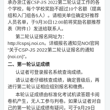
承办浙江省
CSP-J/S 2022
第二轮认证工作的各
个学校，每个学校奖励不超过
10
个名额（提高
组和入门组各5人）。请相关单位确定好推荐
人员名单，于
9
月
30
日
12:00
前将奖励名额推荐
表（附件
1
）发送给联系人。
第二轮认证报名网址为：
http://cspsj.noi.cn。详细报名通知见NOI官网
“
关于CSP-JS 2022
第二轮认证报名的通知
(noi.cn)
”。
二、第一轮认证成绩
认证者可登录报名系统查询成绩。
请认证者仔细核查成绩，确定晋级后，再
进行第二轮认证相应组别报名和缴费。
本轮认证成绩由标准化考试机读答题卡阅
卷机产生，无人工参与判卷。如果认证者对自
己的第一轮认证成绩有疑问，可于9月29日