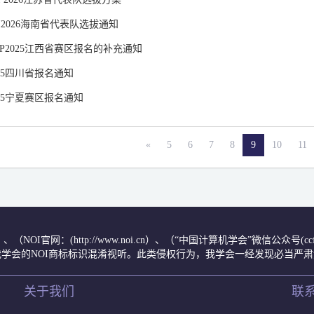
OI2026海南省代表队选拔通知
IP2025江西省赛区报名的补充通知
025四川省报名通知
2025宁夏赛区报名通知
«
5
6
7
8
9
10
11
.cn/）、（NOI官网：(http://www.noi.cn）、（“中国计算机学会”微信公
学会的NOI商标标识混淆视听。此类侵权行为，我学会一经发现必当严
关于我们
联