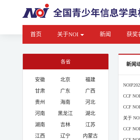
首页
关于NOI
新闻
获奖
各省
新闻
安徽
北京
福建
NOIP
甘肃
广东
广西
CCF N
贵州
海南
河北
CCF N
河南
黑龙江
湖北
关于 NO
湖南
吉林
江苏
CCF N
江西
辽宁
内蒙古
CCF N