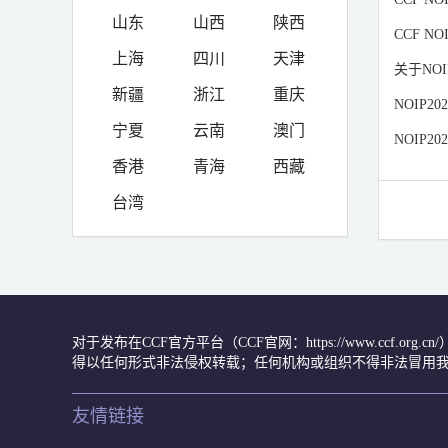
山东
山西
陕西
CCF N
上海
四川
天津
关于NO
新疆
浙江
重庆
NOIP2
宁夏
云南
澳门
NOIP
香港
青海
西藏
台湾
对于发布在CCF官方平台（CCF官网：https://www.ccf.org
得以任何形式非法侵权转载；任何机构或组织不得非法冒用我
友情链接