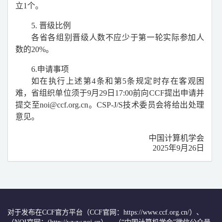
立
1
个。
5.
晋级比例
各省各组别晋级人数不应少于第一轮实际参加人
数的
20%
。
6.
申请事项
如在执行上述第
4
条和第
5
条规定时存在客观困
难，省组织单位须
于
9
月
29
日
17:00
前向
CCF
提出申请并
提交至
noi@ccf.org.cn
。
CSP-J/S
技术委员会将给出处理
意见。
中国计算机学会
2025
年
9
月
26
日
对于发布在CCF官方平台（CCF官网：https://www.ccf.org.cn/）、