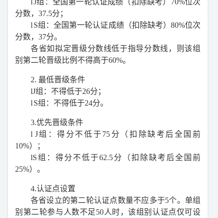
l
J
组：全国第一轮认证成绩（扣除缺考）
70%
位次
分数，
37.5
分；
l
S
组：全国第一轮认证成绩（扣除缺考）
80%
位次
分数，
37
分。
各省如拟定晋级分数线低于指导分数线，则该组
别第二轮晋级比例不得高于
60%
。
2.
最低晋级条件
l
J
组：不得低于
26
分；
l
S
组：不得低于
24
分。
3.
优先晋级条件
l
J
组：得分不低于
75
分（扣除缺考后全国前
10%
）；
l
S
组：得分不低于
62.5
分（扣除缺考后全国前
25%
）。
4.
认证点设置
各省设立的第二轮认证点数量不应多于
5
个。单组
别第二轮参与人数不足
50
人时，该组别认证点仅可设