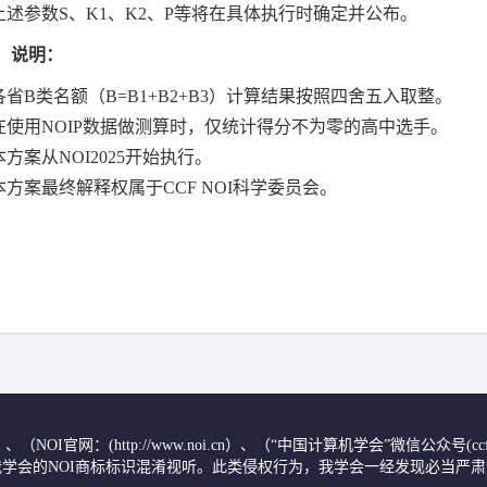
上述参数
S
、
K1
、
K2
、
P
等将在具体执行时确定并公布。
、说明：
各省
B
类名额（
B=B1+B2+B3
）计算结果按照四舍五入取整。
在使用
NOIP
数据做测算时，仅统计得分不为零的高中选手。
本
方案从
NOI2025
开始执行。
本方案最终解释权属于
CCF NOI
科学委员会。
.cn/）、（NOI官网：(http://www.noi.cn）、（“中国计算机学会”微信公
学会的NOI商标标识混淆视听。此类侵权行为，我学会一经发现必当严