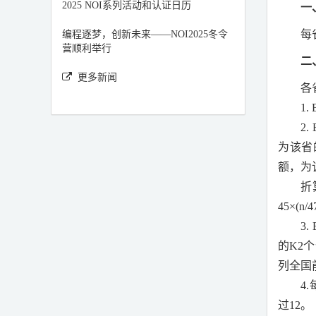
2025 NOI系列活动和认证日历
一
每
编程逐梦，创新未来——NOI2025冬令
营顺利举行
二
更多新闻
各
1. 
2. 
为该省
额，为
折
45×(n/4
3. 
的
K2
个
列全国
4.
过
12
。