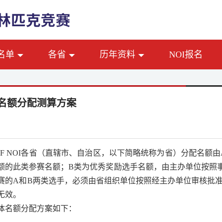
名单
各省
历年资料
NOI报名
I名额分配测算方案
F NOI
各省（直辖市、自治区，以下简略统称为省）分配名额由
额的此类参赛名额；
B
类为优秀奖励选手名额，由主办单位按照
赛的
A
和
B
两类选手，必须由省组织单位按照经主办单位审核批
无效。
体名额分配方案如下：