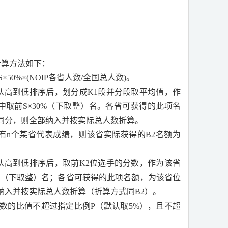
计算方法如下：
S×50%×(NOIP
各省人数
/
全国总人数
)
。
从高到低排序后，划分成
K1
段并分段取平均值，作
中取前
S×30%
（下取整）名。各省可获得的此项名
同分，则全部纳入并按实际总人数折算。
有
n
个某省代表成绩，则该省实际获得的
B2
名额为
从高到低排序后，取前
K2
位选手的分数，作为该省
%
（下取整）名；各省可获得的此项名额，为该省位
纳入并按实际总人数折算（折算方式同
B2
）。
数的比值不超过指定比例
P
（默认取
5%
），且不超