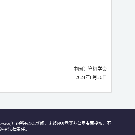
中国计算机学会
2024
年
8
月
26
日
众号(ccfvoice)）的所有NOI新闻，未经NOI竞赛办公室书面授权，不
肃追究法律责任。