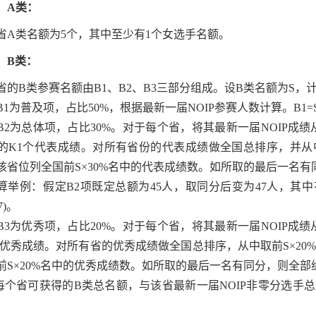
、
A
类：
省
A
类名额为
5
个，其中至少有
1
个女选手名额。
、
B
类：
省的
B
类参赛名额由
B1
、
B2
、
B3
三部分组成。设
B
类名额为
S
，
B1
为普及项，占比
50%
，根据最新一届
NOIP
参赛人数计算。
B1=
B2
为总体项，占比
30%
。对于每个省，将其最新一届
NOIP
成绩
的
K1
个代表成绩。对所有省份的代表成绩做全国总排序，并从
该省位列全国前
S×30%
名中的代表成绩数。如所取的最后一名有
算举例：假定
B2
项既定总额为
45
人，取同分后变为
47
人，其中
7)
。
B3
为优秀项，占比
20%
。对于每个省，将其最新一届
NOIP
成绩
优秀成绩。对所有省的优秀成绩做全国总排序，从中取前
S×20
前
S×20%
名中的优秀成绩数。如所取的最后一名有同分，则全部
每个省可获得的
B
类总名额，与该省最新一届
NOIP
非零分选手总