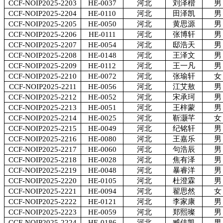
CCF-NOIP2025-2203
HE-0037
河北
刘泽楷
男
CCF-NOIP2025-2204
HE-0110
河北
田泽凯
男
CCF-NOIP2025-2205
HE-0050
河北
黄思源
男
CCF-NOIP2025-2206
HE-0111
河北
张博轩
男
CCF-NOIP2025-2207
HE-0054
河北
邸浩天
男
CCF-NOIP2025-2208
HE-0148
河北
王泽文
男
CCF-NOIP2025-2209
HE-0112
河北
王一凡
男
CCF-NOIP2025-2210
HE-0072
河北
张瑜轩
女
CCF-NOIP2025-2211
HE-0056
河北
江艾敖
男
CCF-NOIP2025-2212
HE-0052
河北
宋承珂
男
CCF-NOIP2025-2213
HE-0051
河北
王梓蒙
男
CCF-NOIP2025-2214
HE-0025
河北
靳灏芊
女
CCF-NOIP2025-2215
HE-0049
河北
纪铭轩
男
CCF-NOIP2025-2216
HE-0080
河北
王嘉乐
男
CCF-NOIP2025-2217
HE-0060
河北
句浩辰
男
CCF-NOIP2025-2218
HE-0028
河北
焦有泽
男
CCF-NOIP2025-2219
HE-0048
河北
暴睿洋
男
CCF-NOIP2025-2220
HE-0105
河北
杜澄霖
男
CCF-NOIP2025-2221
HE-0094
河北
翟思然
女
CCF-NOIP2025-2222
HE-0121
河北
李家康
男
CCF-NOIP2025-2223
HE-0059
河北
郑熙璨
男
CCF-NOIP2025-2224
HE-0186
河北
臧佳凯
男