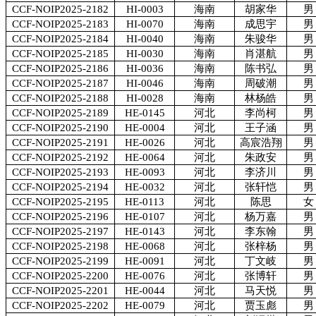
CCF-NOIP2025-2182
HI-0003
海南
胡家华
男
CCF-NOIP2025-2183
HI-0070
海南
成思宇
男
CCF-NOIP2025-2184
HI-0040
海南
朱骏华
男
CCF-NOIP2025-2185
HI-0030
海南
肖湛航
男
CCF-NOIP2025-2186
HI-0036
海南
陈书弘
男
CCF-NOIP2025-2187
HI-0046
海南
周破潮
男
CCF-NOIP2025-2188
HI-0028
海南
林杨皓
男
CCF-NOIP2025-2189
HE-0145
河北
李尚柯
男
CCF-NOIP2025-2190
HE-0004
河北
王子涵
男
CCF-NOIP2025-2191
HE-0026
河北
高宸浩翔
男
CCF-NOIP2025-2192
HE-0064
河北
朱政安
男
CCF-NOIP2025-2193
HE-0093
河北
李济川
男
CCF-NOIP2025-2194
HE-0032
河北
张轩恺
男
CCF-NOIP2025-2195
HE-0113
河北
陈思
女
CCF-NOIP2025-2196
HE-0107
河北
杨万嘉
男
CCF-NOIP2025-2197
HE-0143
河北
李东翰
男
CCF-NOIP2025-2198
HE-0068
河北
张梓杨
男
CCF-NOIP2025-2199
HE-0091
河北
丁文岐
男
CCF-NOIP2025-2200
HE-0076
河北
张博轩
男
CCF-NOIP2025-2201
HE-0044
河北
马天悦
男
CCF-NOIP2025-2202
HE-0079
河北
贾玉彪
男