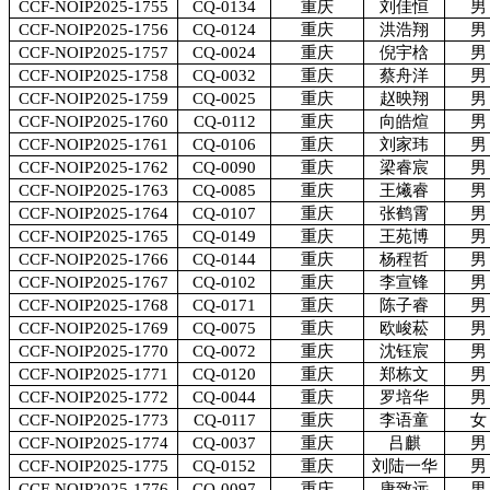
CCF-NOIP2025-1755
CQ-0134
重庆
刘佳恒
男
CCF-NOIP2025-1756
CQ-0124
重庆
洪浩翔
男
CCF-NOIP2025-1757
CQ-0024
重庆
倪宇梒
男
CCF-NOIP2025-1758
CQ-0032
重庆
蔡舟洋
男
CCF-NOIP2025-1759
CQ-0025
重庆
赵映翔
男
CCF-NOIP2025-1760
CQ-0112
重庆
向皓煊
男
CCF-NOIP2025-1761
CQ-0106
重庆
刘家玮
男
CCF-NOIP2025-1762
CQ-0090
重庆
梁睿宸
男
CCF-NOIP2025-1763
CQ-0085
重庆
王爔睿
男
CCF-NOIP2025-1764
CQ-0107
重庆
张鹤霄
男
CCF-NOIP2025-1765
CQ-0149
重庆
王苑博
男
CCF-NOIP2025-1766
CQ-0144
重庆
杨程哲
男
CCF-NOIP2025-1767
CQ-0102
重庆
李宣锋
男
CCF-NOIP2025-1768
CQ-0171
重庆
陈子睿
男
CCF-NOIP2025-1769
CQ-0075
重庆
欧峻菘
男
CCF-NOIP2025-1770
CQ-0072
重庆
沈钰宸
男
CCF-NOIP2025-1771
CQ-0120
重庆
郑栋文
男
CCF-NOIP2025-1772
CQ-0044
重庆
罗培华
男
CCF-NOIP2025-1773
CQ-0117
重庆
李语童
女
CCF-NOIP2025-1774
CQ-0037
重庆
吕麒
男
CCF-NOIP2025-1775
CQ-0152
重庆
刘陆一华
男
CCF-NOIP2025-1776
CQ-0097
重庆
唐致远
男