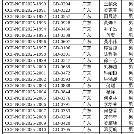
CCF-NOIP2025-1990
GD-0204
广东
王麒众
男
CCF-NOIP2025-1991
GD-0323
广东
梁家齐
男
CCF-NOIP2025-1992
GD-0557
广东
田晨涛
男
CCF-NOIP2025-1993
GD-0928
广东
黄烨卓
男
CCF-NOIP2025-1994
GD-0430
广东
乔子迅
女
CCF-NOIP2025-1995
GD-0389
广东
何奕
男
CCF-NOIP2025-1996
GD-0607
广东
吴小伟
男
CCF-NOIP2025-1997
GD-0106
广东
谭富炫
男
CCF-NOIP2025-1998
GD-0301
广东
陈哲瀚
男
CCF-NOIP2025-1999
GD-0347
广东
徐一芯
女
CCF-NOIP2025-2000
GD-0639
广东
刘梓越
男
CCF-NOIP2025-2001
GD-0472
广东
钟绍恒
男
CCF-NOIP2025-2002
GD-0593
广东
钟鸿晟
男
CCF-NOIP2025-2003
GD-0888
广东
蒲聪
男
CCF-NOIP2025-2004
GD-0844
广东
杨洋
男
CCF-NOIP2025-2005
GD-0376
广东
何卓林
男
CCF-NOIP2025-2006
GD-0791
广东
李培睿
男
CCF-NOIP2025-2007
GD-0353
广东
何岱霖
男
CCF-NOIP2025-2008
GD-0264
广东
郑伟奇
男
CCF-NOIP2025-2009
GD-0420
广东
梁栢铭
男
CCF-NOIP2025-2010
GD-0705
广东
温历航
男