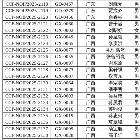
CCF-NOIP2025-2118
GD-0457
广东
刘舰元
男
CCF-NOIP2025-2119
GD-0279
广东
贾宸齐
男
CCF-NOIP2025-2120
GD-0456
广东
余睿彬
男
CCF-NOIP2025-2121
GX-0060
广西
曾子涵
男
CCF-NOIP2025-2122
GX-0002
广西
刘昭妤
女
CCF-NOIP2025-2123
GX-0049
广西
孙圣哲
男
CCF-NOIP2025-2124
GX-0065
广西
李庚洪
男
CCF-NOIP2025-2125
GX-0077
广西
毛理浩然
男
CCF-NOIP2025-2126
GX-0055
广西
张曾绍崑
男
CCF-NOIP2025-2127
GX-0097
广西
谢东原
男
CCF-NOIP2025-2128
GX-0073
广西
梁轩祺
男
CCF-NOIP2025-2129
GX-0007
广西
欧震东
男
CCF-NOIP2025-2130
GX-0064
广西
李宗昊
男
CCF-NOIP2025-2131
GX-0080
广西
潘宇明
男
CCF-NOIP2025-2132
GX-0003
广西
吴益锋
男
CCF-NOIP2025-2133
GX-0020
广西
蒋昊君
男
CCF-NOIP2025-2134
GX-0016
广西
苏熙俊
男
CCF-NOIP2025-2135
GX-0019
广西
蒋忠何
男
CCF-NOIP2025-2136
GX-0017
广西
莫覃锐
男
CCF-NOIP2025-2137
GX-0009
广西
汤宝航
男
CCF-NOIP2025-2138
GX-0028
广西
高子轩
男