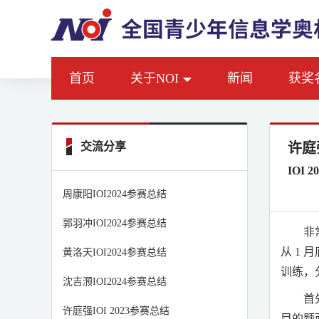
首页
关于NOI
新闻
获奖
交流分享
许庭强
IOI 
周康阳IOI2024参赛总结
郭羽冲IOI2024参赛总结
非
从
1
月
黄洛天IOI2024参赛总结
训练，
沈吉滪IOI2024参赛总结
首
许庭强IOI 2023参赛总结
目的题