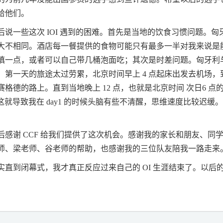
给他们。
后说一些这次
IOI
遇到的困难。首先是当地的饮食习惯问题。匈
大不相同。酒店每一餐提供的食物可能只有最多一半对我来说是
慎一点，或者可以自己带几桶泡面吃；其次是时差问题。匈牙利
，第一天的旅途太过劳累，北京时间早上
4
点起床出发去机场，
赛格德的路上。直到当地晚上
12
点，也就是北京时间
次日
6
点
这就导致我在
day1
的时候头脑有些不清醒，思维速度比较迟缓
后感谢
CCF
给我们提供了这次机会。感谢我的家长和朋友、同
师、梁老师、谷老师的帮助，也感谢我的三位队友陪我一路走来
实直到闭幕式，我才真正反应过来自己的
OI
生涯结束了。以后