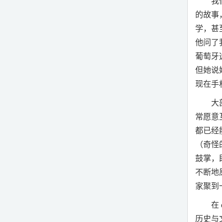
我
的故事
学，甚
他问了
葡萄牙
但她说
现在手
大
常愿意
都已经
（奇怪
鼓掌，
不断地
家聚到
在
历史与