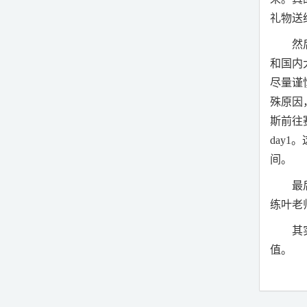
礼物送
然
和国内
尽量谨
殊原因
斯前往
day1
。
间。
最
练叶老
其
值。