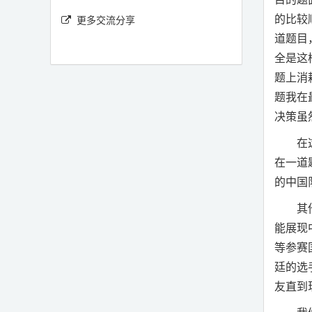
的比较
更多交流分享
道题目
全是这
题上消
题我在
决策虽
在
在一道
的中国
其
能展现
等参赛
廷的选
友直到