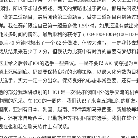
顺利，所以不想过多叙述。两天的策略也过于简单，都是先阅读
，做第二道题目，最后阅读第三道题目，做第三道题目直到通过
样。我在赛前限定自己第一题最多做
1.5
小时，如果还没有做出
耗过多时间的情况。最后顺利的获得了
(100+100+100)+(100+100
最后
40
分钟时想出了一个
82
分做法，但较为难写，于是我转去
然从结果来看少了
2
分，但我认为比赛中有时真的需要有梦想和
这里给之后参加
IOI
的选手一些建议。一是不要以
AK
或夺冠为
题上死磕到底。仍然要保持良好的比赛策略，以最大化分数为目
队选手，实力一定十分出众。保持良好的心态非常重要。还有一
他的部分我想讲点别的！
IOI
是一次很好的和国外选手交流的机
中国的风采。在
IOI
的一周内，我们认识了来自五湖四海的朋友
国家，亚洲有日本、韩国、越南、菲律宾和马来西亚、新加坡等
手，还有来自新西兰、巴勒斯坦等不同国家的选手。我们在整个
现在也和我在聊天软件上有联系。