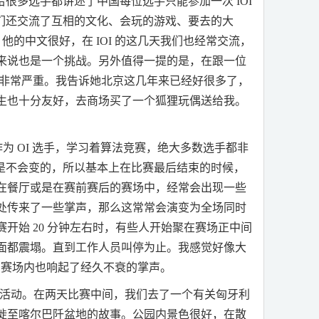
给很多选手都讲述了中国每位选手只能参加一次
IOI
们还交流了互相的文化、会玩的游戏、要去的大
。他的中文很好，在
IOI
的这几天我们也经常交流，
来说也是一个挑战。另外值得一提的是，在跟一位
非常严重。我告诉她北京这几年来已经好很多了，
生也十分友好，去商场买了一个狐狸玩偶送给我。
作为
OI
选手，学习着算法竞赛，绝大多数选手都非
是不会变的，所以基本上在比赛最后结束的时候，
在餐厅或是在赛前赛后的赛场中，经常会出现一些
处传来了一些掌声，那么这常常会演变为全场同时
赛开始
20
分钟左右时，有些人开始聚在赛场正中间
面都震塌。直到工作人员叫停为止。我感觉好像大
，赛场内也响起了经久不衰的掌声。
活动。在两天比赛中间，我们去了一个有关匈牙利
徙至喀尔巴阡盆地的故事。公园内景色很好，在散