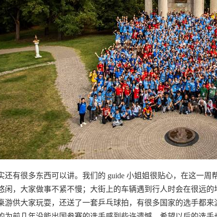
实还有很多东西可以讲。我们的
guide
小姐姐很贴心，在这一周
悠闲，大家做事不紧不慢；大街上的车辆遇到行人时会在很远的
桌游供大家玩耍，还送了一套乒乓球拍，有很多国家的选手都来
的为前几年没能出国参赛的选手感到些许遗憾。希望以后的选手