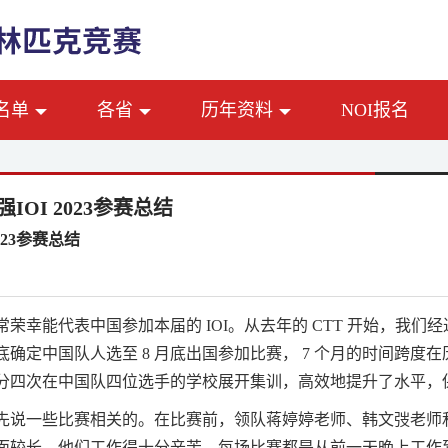
名单
各省
历年资料
NOI报名
IOI 2023参赛总结
2023参赛总结
常荣幸能代表中国参加本届的
IOI
。从去年的
CTT
开始，我们经
底确定中国队人选至
8
月底出国参加比赛，
7
个月的时间跨度在
分四次在中国队四位选手的学校展开集训，高效地提升了水平，
先说一些比赛相关的。在比赛前，领队蒋婷婷老师、韩文弢老师
面较长，他们工作得十分辛苦，每场比赛都是从前一天晚上工作