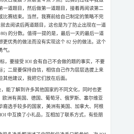
第一道题目，然后做第一道题目，接着再阅读第二
或比赛结束。当然，我赛前给自己制定的策略不完
来就去阅读后两道题目，这也是为了防止出现在一道
+80)
的分数。值得一提的是，最后一天的最后一道
想更优秀的做法而没有实现这个
82
分的做法。这个
勇气。
目标，要接受
IOI
会有自己不会做的题的事实，不要
标；二是要保持自信，相信自己作为层层选拔上来
些其他建议，我把它们放在后面。
会，能了解到许多其他国家的不同文化，同时也更
。欧洲有英国、德国、葡萄牙、俄罗斯、塞尔维亚
华裔选手较多的国家，美洲有美国、加拿大、阿根
IOI
中互换了小礼品，互相加了联系方式，有些朋