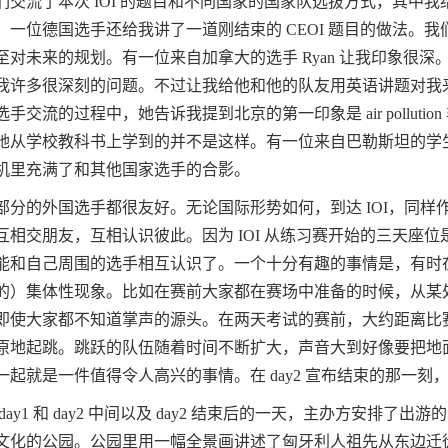
们交流了本次
IOI
的题目和不同国家的国家队选拔方式，其中我
，一位德国选手还给我讲了一道刚结束的
CEOI
题目的做法。我
至对未来的规划。有一位来自加拿大的选手
Ryan
让我印象很深
我许多很深刻的问题。不过让我给他和他的队友用英语讲题对我
选手交流的过程中，她告诉我提到北京的第一印象是
air pollution
她从学校教科书上学到的并不是这样。有一位来自巴勒斯坦的学
机里充满了和其他国家选手的合影。
部分的外国选手都很友好。无论国际形势如何，到达
IOI
，同样
互相交朋友，互相认识彼此。因为
IOI
从练习赛开始的三天座位
能和自己周围的选手相互认识了。一个十分有趣的事情是，有时
的）集体性现象。比如在赛前大家都在赛场中准备的时候，从某
即使大家都不知道掌声的源头。在两天考试的赛前，大约距离比
原地起跳。跳跃的队伍随着时间不断扩大，声音大到好像要把地
一起就是一件值得令人高兴的事情。在
day2
宣布结束的那一刻
day1
和
day2
中间以及
day2
结束后的一天，主办方安排了出游的
文化的公园。公园里用一幅全景画讲述了匈牙利人祖先从东边迁