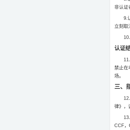
非认证
9.
立刻取
10
认证
11
禁止在
场。
三、
12
律》，
13
CCF
，