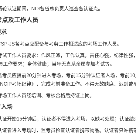
两轮认证期间，
NOI
各省总负责人巡查各认证点。
考点及工作人员
要求
CSP-JS
各考点应配备与考务工作相适应的考场工作人员。
考试工作人员要求：作风正派，工作认真，责任心强，纪律性强
与工作要求；身体健康；当年无直系亲属参加考试等。
监考员应提前
20
分钟进入考场，考前
15
分钟认证者入场，考前
10
 NOIP
考场纪律》，完成考前准备工作。不得无故缺席、迟到或
考场工作人员经培训、考核合格后持证上岗。
者入场
认证开始
15
分钟后，认证者不得进入考场，以缺考处理；认证结
认证者进入考场时，监考员检查认证者携带物品。认证者只许携