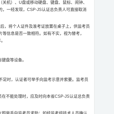
（关机）、
U
盘或移动硬盘、键盘、鼠标、闹钟、
的，一经发现，
CSP-JS
认证总负责人可直接取消
座后，将个人证件及准考证放置在桌子上，供监考员
片等信息是否一致相符。如有不实，视为替考，
年。
标键盘等设备。
不足时，认证者可举手向监考示意并索要。监考员
员在不能处理时，应及时向本省
CSP-JS
认证总负责
立即举手向监考员求助；如经监考组技术人员确认