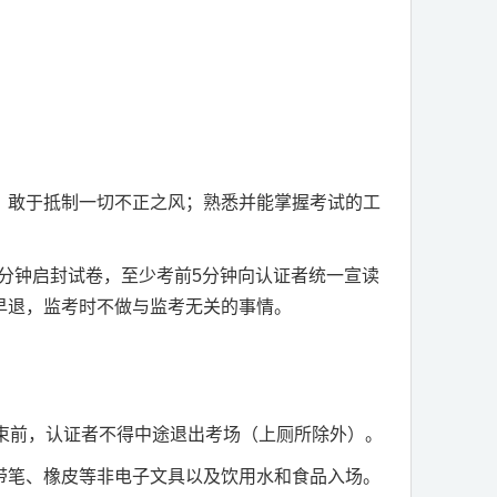
，敢于抵制一切不正之风；熟悉并能掌握考试的工
分钟启封试卷，至少考前
5
分钟向认证者统一宣读
早退，监考时不做与监考无关的事情。
束
前，认证者不得中途退出考场（上厕所除外）。
带笔、橡皮等非电子文具以及饮用水和食品入场。