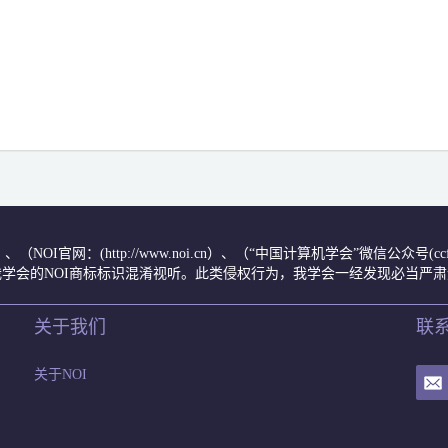
.cn/）、（NOI官网：(http://www.noi.cn）、（“中国计算机学会”微信公
学会的NOI商标标识混淆视听。此类侵权行为，我学会一经发现必当严
关于我们
联
关于NOI