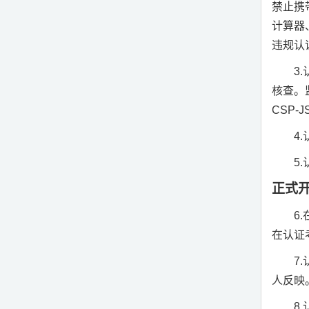
禁止携
计算器
违规认
3.
核查。
CSP-J
4.
5.
正式
6.
在认证
7.
人反映
8.