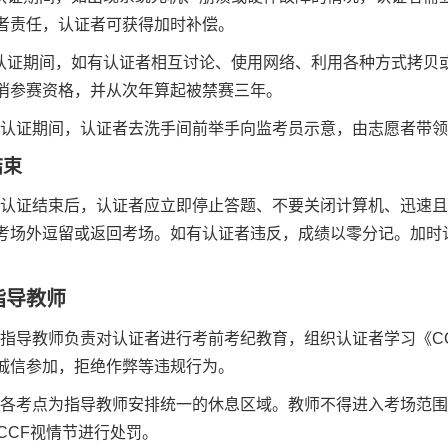
者责任，认证者可获得加时补偿。
认证期间，如有认证者相互讨论、使用网络、利用各种方式拷贝
消参赛资格，并从次年算起被禁赛三年。
.
认证期间，认证者去洗手间前举手向监考员示意，由志愿者带
结束
.
认证结束后，认证者应立即停止答题、不要关闭计算机、迅速
考场外逗留或返回考场。如有认证者违反，成绩以零分记。加时
指导教师
.
指导教师负责对认证者进行考前考纪教育，组织认证者学习《
C
诚信参加，拒绝作弊等违规行为。
.
各考点为指导教师安排统一的休息区域。教师不得进入考场范
CCF
视情节进行处罚。