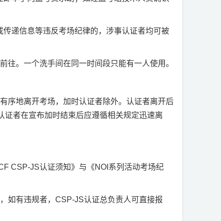
或传递信息等违反考场纪律的，涉事认证者均可被
领前往。一个洗手间在同一时间段只能有一人使用。
且有序地离开考场，加时认证者除外。认证者离开后
认证者在宣布加时结束后应遵循相关规定迅速离
CF CSP-JS
认证须知》与《
NOI
系列活动考场纪
围，如有违规者，
CSP-JS
认证总负责人可直接报