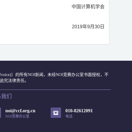
中国计算机学会
2019
年
9
月
30
日
众号(ccfvoice)）的所有NOI新闻，未经NOI竞赛办公室书面授权，不
肃追究法律责任。
系我们
noi@ccf.org.cn
010-82612091
NOI竞赛办公室
电话