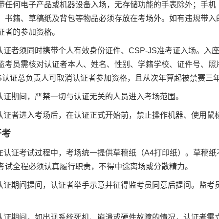
带任何电子产品或机器设备入场，无存储功能的手表除外；手机
、书籍、草稿纸及背包等物品必须存放在考场外。如有违规带入
证者的参加资格。
认证者须同时携带个人有效身份证件、
CSP-JS
准考证入场。入
监考员需核对认证者本人、姓名、性别、学籍学校、证件号、照
S
认证总负责人可取消认证者参加资格，且从次年算起被禁赛三
认证期间，严禁一切与认证无关的人员进入考场范围。
认证者进入考场后，在认证正式开始前，禁止操作机器、使用鼠
开考
在认证考试过程中，考场统一提供草稿纸（
A4
打印纸）。草稿纸
考试全程必须认真履行职责，不得中途离场或分散精力。
认证期间提问，认证者举手示意并征得监考员同意后提问。监考
。
认证期间，如出现系统死机、崩溃或硬件故障的情况，认证者需