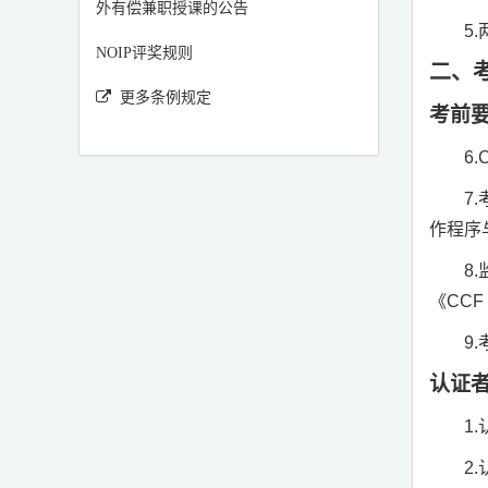
外有偿兼职授课的公告
5.
NOIP评奖规则
二、
更多条例规定
考前
6.
7.
作程序
8.
《
CCF
9.
认证
1.
2.