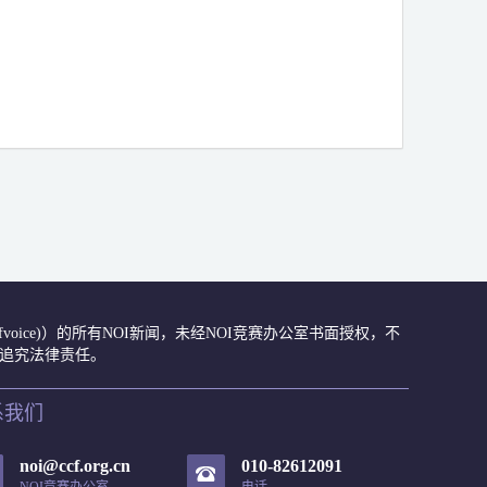
众号(ccfvoice)）的所有NOI新闻，未经NOI竞赛办公室书面授权，不
肃追究法律责任。
系我们
noi@ccf.org.cn
010-82612091