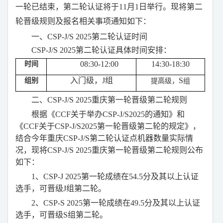
一轮已结束，第二轮认证将于
11
月
1
日举行。现将第二
轮晋级规则及报名相关事项通知如下：
一、
CSP-J/S 2025
第二轮认证时间
CSP-J/S 2025
第二轮认证具体时间安排：
08:30-12:00
14:30-18:30
时间
入门级，
J
组
S
组别
提高级
，
组
二、
CSP-J/S 2025
重庆第一轮晋级第二轮规则
根据《
CCF
关于举办
CSP-J/S2025
的通知》和
《
CCF
关于
CSP-J/S2025
第一轮晋级第二轮的规定》，
结合今年重庆
CSP-J/S
第二轮认证点机器数量实际情
况，现将
CSP-J/S 2025
重庆第一轮晋级第二轮规则公布
如下：
1
、
CSP-J 2025
第一轮成绩在
54.5
分及其以上认证
选手，可晋级
J
组第二轮。
2
、
CSP-S 2025
第一轮成绩在
49.5
分及其以上认证
选手，可晋级
S
组第二轮。