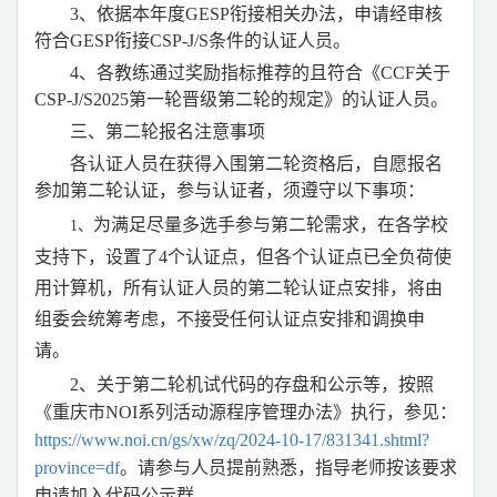
3
、依据本年度
GESP
衔接相关办法，申请经审核
符合
GESP
衔接
CSP-J/S
条件的认证人员。
4
、各教练通过奖励指标推荐的且符合《
CCF
关于
CSP-J/S2025
第一轮晋级第二轮的规定》的认证人员。
三、第二轮报名注意事项
各认证人员在获得入围第二轮资格后，自愿报名
参加第二轮认证，参与认证者，须遵守以下事项：
为满足尽量多选手参与第二轮需求，在各学校
1
、
支持下，设置了
4
个认证点，但各个认证点已全负荷使
用计算机，所有认证人员的第二轮认证点安排，将由
组委会统筹考虑，不接受任何认证点安排和调换申
请。
2
、关于第二轮机试代码的存盘和公示等，按照
《重庆市
NOI
系列活动源程序管理办法》执行，参见：
https://www.noi.cn/gs/xw/zq/2024-10-17/831341.shtml?
province=df
。请参与人员提前熟悉，指导老师按该要求
申请加入代码公示群。