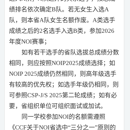
绩排名依次确定B队。若无女生入选A
队，则本省A队女生名额作废。A类选手
成绩之后的2
名
选手入选
B类，参加20
2
6
年度NOI赛事；
如有若干选手的省队选拔总成绩分数
相同，则应按照
NOIP202
5
成绩选择；如
NOIP 202
5
成绩仍然相同，则高年级选手
有较高的优先权；如选手年级仍相同，则
可参照
CSP-J/S 2025第二轮成绩；如有必
要，省组织单位可组织面试或加试。
同一学校参加
NOI的名额需遵照
《CCF关于NOI省选中“三分之一”原则的