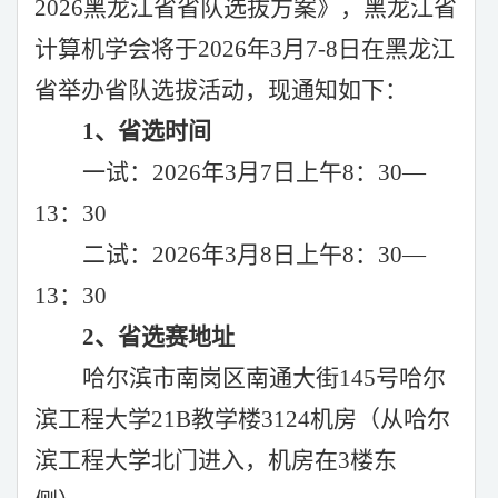
2026黑龙江省省队选拔方案》，黑龙江省
计算机学会将于20
2
6年
3
月
7-8日在
黑龙江
省
举办省队选拔活动，现通知如下：
1、省选时间
一试：
2
02
6年3月7日上午8：3
0
—
13
：
3
0
二试：
2
02
6年3月8日上午8：3
0
—
13
：
3
0
2
、省选赛地址
哈尔滨市南岗区南通大街
1
45
号哈尔
滨工程大学
2
1
B教学楼3
124
机房（从哈尔
滨工程大学北门进入，机房在
3楼东