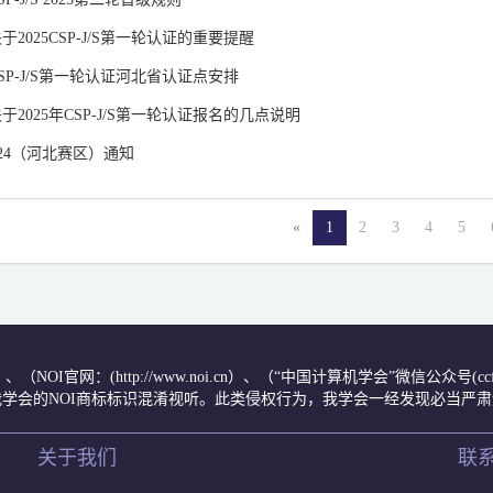
于2025CSP-J/S第一轮认证的重要提醒
年CSP-J/S第一轮认证河北省认证点安排
于2025年CSP-J/S第一轮认证报名的几点说明
2024（河北赛区）通知
«
1
2
3
4
5
.cn/）、（NOI官网：(http://www.noi.cn）、（“中国计算机学会”微信公
学会的NOI商标标识混淆视听。此类侵权行为，我学会一经发现必当严
关于我们
联