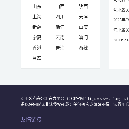
山东
山西
陕西
河北省关
上海
四川
天津
2025
新疆
浙江
重庆
河北省关
宁夏
云南
澳门
NOIP 
香港
青海
西藏
台湾
对于发布在CCF官方平台（CCF官网：https://www.ccf.org
得以任何形式非法侵权转载；任何机构或组织不得非法冒用我
友情链接