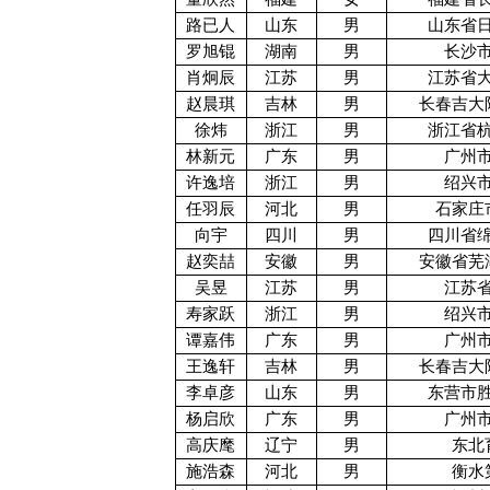
路已人
山东
男
山东省
罗旭锟
湖南
男
长沙
肖炯辰
江苏
男
江苏省
赵晨琪
吉林
男
长春吉大
徐炜
浙江
男
浙江省
林新元
广东
男
广州
许逸培
浙江
男
绍兴
任羽辰
河北
男
石家庄
向宇
四川
男
四川省
赵奕喆
安徽
男
安徽省芜
吴昱
江苏
男
江苏
寿家跃
浙江
男
绍兴
谭嘉伟
广东
男
广州
王逸轩
吉林
男
长春吉大
李卓彦
山东
男
东营市
杨启欣
广东
男
广州
高庆麾
辽宁
男
东北
施浩森
河北
男
衡水