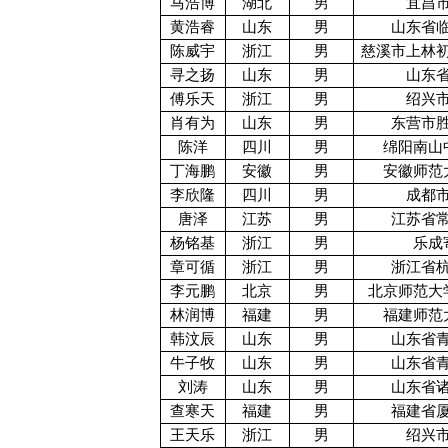
马浩博
湖北
男
宜昌
黄浩睿
山东
男
山东省
陈威宇
浙江
男
慈溪市上林
寻之扬
山东
男
山东
傅乐天
浙江
男
绍兴
肖有为
山东
男
东营市
陈洋
四川
男
绵阳南山
丁海鹏
安徽
男
安徽师范
李欣隆
四川
男
成都
唐泽
江苏
男
江苏省
杨铭基
浙江
男
乐成
章可循
浙江
男
浙江省
李元鹏
北京
男
北京师范大
林润博
福建
男
福建师范
韩汶辰
山东
男
山东省
牛子牧
山东
男
山东省
刘涛
山东
男
山东省
查寒天
福建
男
福建省
王天乐
浙江
男
绍兴