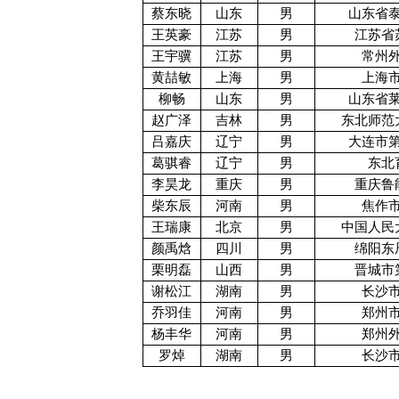
蔡东晓
山东
男
山东省
王英豪
江苏
男
江苏省
王宇骥
江苏
男
常州
黄喆敏
上海
男
上海
柳畅
山东
男
山东省
赵广泽
吉林
男
东北师范
吕嘉庆
辽宁
男
大连市
葛骐睿
辽宁
男
东北
李昊龙
重庆
男
重庆鲁
柴东辰
河南
男
焦作
王瑞康
北京
男
中国人民
颜禹焓
四川
男
绵阳东
栗明磊
山西
男
晋城市
谢松江
湖南
男
长沙
乔羽佳
河南
男
郑州
杨丰华
河南
男
郑州
罗焯
湖南
男
长沙