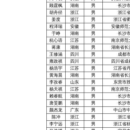
顾霆枫
湖南
男
长沙
胡舟径
浙江
男
浙江
姜度
浙江
男
浙江省
程泽瑞
安徽
男
安徽师范
于峥
湖南
男
长沙
杭心语
江苏
男
南京师范
蒋康
湖南
男
湖南省长
王修涵
四川
男
成都
雍政祺
四川
男
四川省成
杨浩宇
江苏
男
江苏省
黄海晨
湖南
男
湖南省长
李孜睿
山东
男
东营市
杨天祺
江苏
男
南京师范
赖睿航
湖南
男
长沙
唐旻鹏
湖南
男
长沙
颜杰龙
广东
男
中山市
陈冲
浙江
男
浙江
李宁远
浙江
男
浙江省