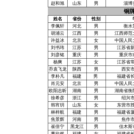
赵和旭
山东
男
淄博
铜牌
姓名
省份
性别
李佩轩
河北
男
衡水
胡浦云
江西
男
江西师范
许益冰
北京
女
中国人民
刘书玮
江苏
男
江苏省
刘彦铭
重庆
男
重庆市
杨爽
江苏
女
江苏省
乔袁飞龙
陕西
男
西安
李朴凡
福建
男
福建省
肖元安
北京
男
中国人民
欧阳志昕
湖南
男
湖南省衡
徐希彦
浙江
男
绍兴
韩宵玥
山东
女
东营市
林梓航
福建
男
福建省
焦景辉
河南
男
焦作
崔倍宁
黑龙江
男
佳木斯
董欣然
福建
女
福建省