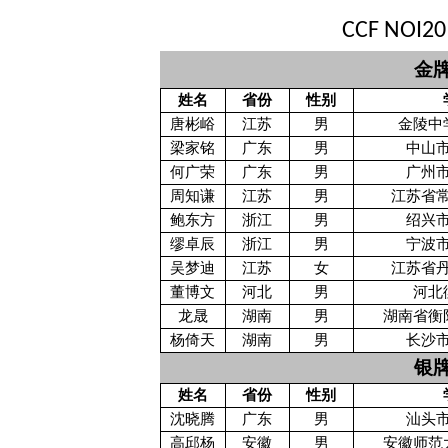
CCF NOI20
金牌
姓名
省份
性别
唐彬峪
江苏
男
金陵中
梁家铭
广东
男
中山
何广荣
广东
男
广州
周知谦
江苏
男
江苏省
鲍东方
浙江
男
绍兴
缪卓辰
浙江
男
宁波
吴梦迪
江苏
女
江苏省
董博文
河北
男
河北
龙晟
湖南
男
湖南省衡
杨倚天
湖南
男
长沙
银牌
姓名
省份
性别
沈晓腾
广东
男
汕头
高邱杨
安徽
男
安徽师范