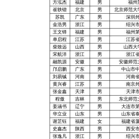
方泓杰
福建
男
福州
崔轶锴
北京
男
北京师范大
苏凯
广东
男
深圳
金浩男
浙江
男
绍兴
王文铎
福建
男
福州
单启程
江苏
男
江苏
柴致远
山西
男
山西大
宋航洋
浙江
男
浙江
融凯源
安徽
男
安徽师范
邝启鹏
广东
男
中山市
刘易铖
河南
男
河南
黄兴睿
江苏
男
南京
张金鑫
天津
男
天津
程傲
吉林
男
东北师范
姜涵书
辽宁
男
大连市
华立业
山东
男
山东省
谢芷钰
福建
女
福建省
史鑫杰
陕西
男
西安
张逸凡
浙江
男
绍兴