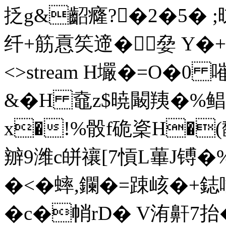
抸g&齠癃?�2�5� ;昩
纤+筋慐笶遆�姭 Y�+ ends
<>stream H壧�=O�0 
&�H 鼀z$暁闞羠�%鲳厣
x�!%骰f硊楶H�(
辧9潍c皏禳[7愩L蓽J镈
�<�蟀,鑭�=踈峐�+鋕嚙
�c�帩rD� V洧鼾7抬