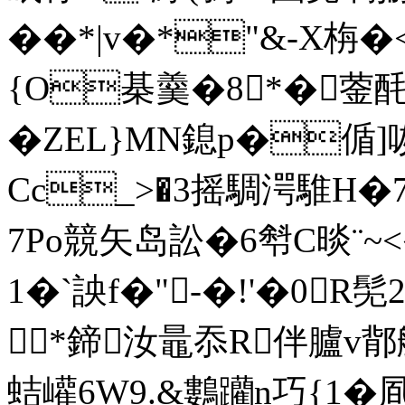
��*|v�*"&-X栴
{O棊羹�8*�蓥酕曀
�ZEL}MN鎴p�偱
Cc_>�3摇騆湂騅H�
7Po競矢岛訟�6厁C晱¨~<
1�`詇f�"-�!'�0R髧
*鍗汝鼂忝R伴臚v鄁艖/
蛣巏6W9.&鷜躪n巧{1�