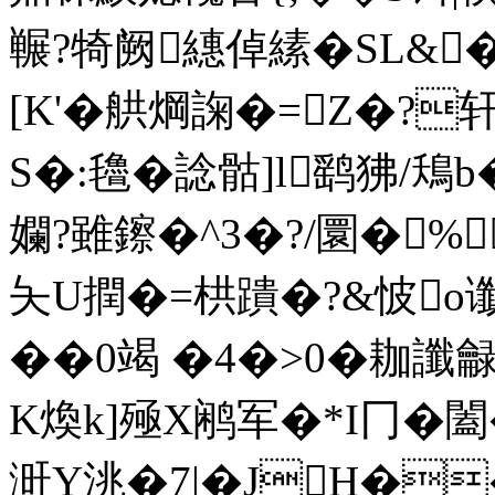
冁?犄阙繐倬縤�SL&�-
[K'�舼焵諊�=Z�?
S�:氌�諗骷]l鹞狒/
孄?雖鑔�^3�?/圜�% 
夨U撋�=栱蹪�?&怶o谶�
��0竭 �4�>0�耞讖 
K煥k]殛X鹇军�*I冂�闔
涆Y洮�7|�JH�