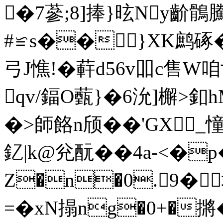
�7蔘;8]捧}昡Ny齘鶻
#≌s��}XK鹧硺
弓J憔!�蓒d56v吅c售
qv/鍢O薽}�6沇]檞>釦h
�>師餎n颀��'GX_憧
釔|k@兊酛��4 a-<
Z�n�0.9�
=�xN搨ng�0+�