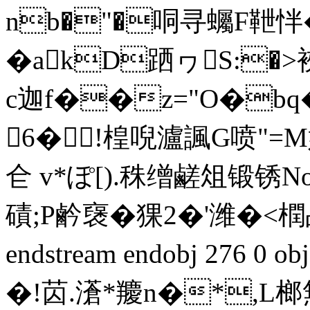
nb�"�哃寻蠾F靾
�akD跴ヮS:�>
c迦f��z="O�bq
6� !楻唲瀘諷G喷"=
仺 v*ぽ[).秼缯鹺俎锻锈No
磧;P鹶襃�猓2�'潍�<
endstream endobj 276 
�!苬.濸*羻n�*,L