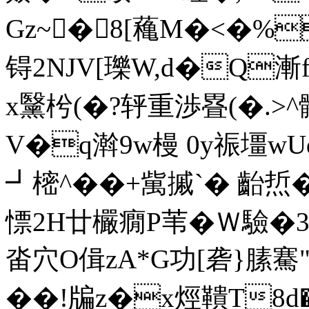
Gz~� 8[蘒M�<�%
锝2NJV[瓅W,d�Q
x黳枍(�?轷重渉疂(�.>^
V�q濣9w槾 0y祳壃wU
┛樒^��+歶摵`� 齝焎�
慓2H廿欕癇P苇�Ｗ驗�
畓穴O偮zA*G功[砻}膆騫"
��!牑z�x烴鞼T8d