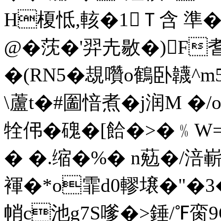
H榎怟,輆�1Ｔ含 準�
@�莐�'羿圥敭�)F耆
�(RN5� 覟囋o鶴卧韤
\蘆t�#圗愔煮�j润M �
牷伄�磈�[餄�>�﹪
� �.缩�%� n葂�/涪嶄圗
褌�*o霏d0轇壌�"�3
帩c池g7S嗲�>錘/℉脔9