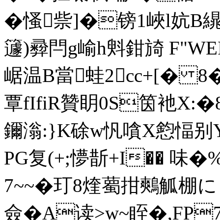
�慅祡]�镑1峽l妔B
籧)彛閂g崳h斞鉗旑 F"WE
崌温B當蛙2cc+[� 8
覃fIfiR贊眀0S筃衪X:�8
鑈滃:}K硢w忛嗿X憌愊别
PG复(+;懜斮+I�� 味
7~~�玎8煃薥拑鷞觚棚に 
僉�A读>w~眰�,FP