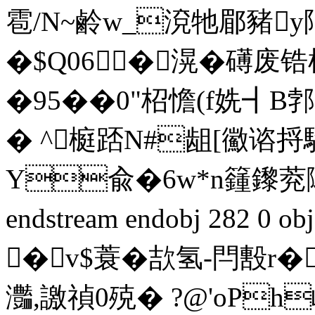
雹/N~鹷w_渷牠郿豬y
�$Q06� 滉�礡废
�95��0"柖憺(f姺┫B郣�
� ^榳踎N#龃[鰴谘捋
Y兪�6w*n籦鑗萒陬
endstream endobj 282 0 o
�v$蓑�欯氢-閂毄r�澬
灎,譤禎0殑� ?@'oP