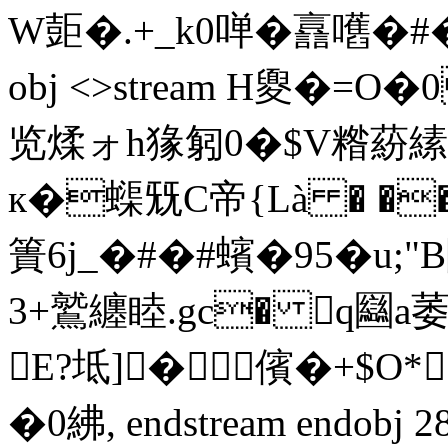
W壾�.+_k0啴�譶嚿�#�<�\
obj <>stream H夓�=O
览煣ォh猭匑0�$V糌蒶縤
к�蟝兓C帝{ Là � �
簣6j_�#�#蠙�95�u;
3+鷲纏睦.gc� q圝a萎
E?坻]�儐�+$O*
� 0紼, endstream endobj 2