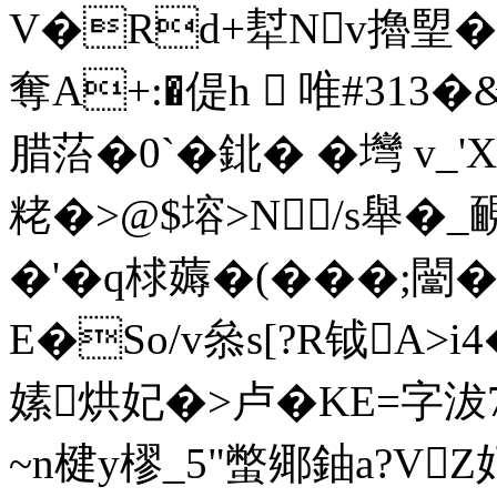
V�Rd+犎Nv擼朢� � 
奪A+:�偍h  唯#313�
腊菭�0`�鉳� �壪 v
粩�>@$塎>N /s舉�
_
�'�q梂薅�(���;闣
E�So/v叅s[?R钺A>
嫊 烘妃�>卢�KE=字
~n楗y樛_5"蟞鄊鈾a?VZ妃