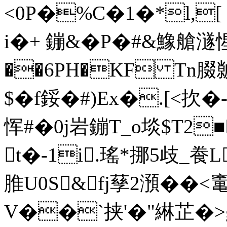
<0P�%C�1�*l,
i�+ 鏰&�P�#&鱌艙澻
��6PH�KF Tn腏
$�f鋖�#)Ex�.[<扻
恽#�0j岩鏰T_o埮$T2
t�-1i.瑤*挪5歧_
脽U0S&fj孶2澦��
V��`挟'�"綝芷�>g文