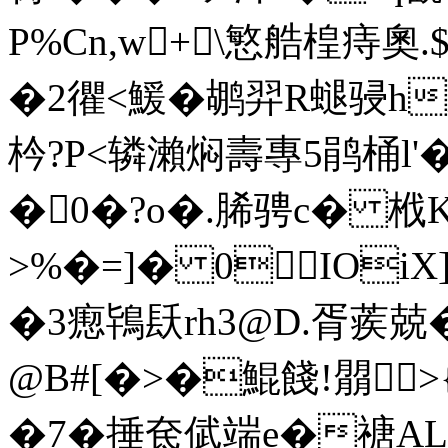
P%Cn,w+\慜艁楻痔奧
�2忂<鰀�鹕羿R螁骎h
枔?P<辚瀨焖壽專5鹃桶l'
�0�?o�.脪骋c� 栰
>% �=]� 0IOi
�3瘛鴇镺rh3@D.胥蒺
@B#[�>�鯤餞!朤
�7�捶奃倵端e�禟AL