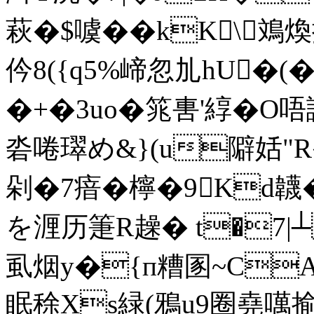
萩�$噳��kK\
仱8({q5%崹忽劜hU�(
�+�3uo�筄軎'綧�O唔
沯啳璻め&}(u隦姡"R�
剁�7瘖� 檸�9Kd韤�
を湹历箑R趮� t�7|┴
虱烟y�{п糟圂~CA}
眠稌Xs緑(鴉u9圈堯噧