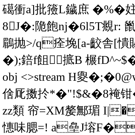
礍衝a]批籡L鐬庶 �%�
8J�:陒飽nj�6l5T覜r:
鶥抛>/q痊堍[a-齩舎
�);錇f飷掋B 榐fD^~$�+�
obj <>stream H夓�;
倽厑擞扵*�"!$&�8裺
zz類 帘=XM嫠鄦瑂 I|
憓味腮=! a皨J塎F�