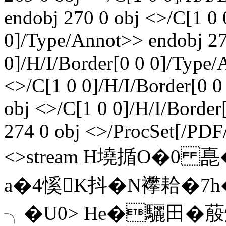
endobj 270 0 obj <>/C[1 0 
0]/Type/Annot>> endobj 27
0]/H/I/Border[0 0 0]/Type/
<>/C[1 0 0]/H/I/Border[0 
obj <>/C[1 0 0]/H/I/Borde
274 0 obj <>/ProcSet[/PDF
<>stream H墝揗O�0 嗭
a�4慀K抖�N襻耠�
╮�U0> He�驪田�蒑熽