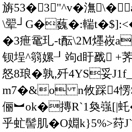
旃53� 3"^v�潕\�
\翚┘G�蘶�:輲t�$]:
�3疶鼋玌-t酝\2M爅峳aX
钡埕^篛嫘┚竘d盱戤 +
怒8琅�孰,歼4YS妥J1f
m7�&o n攸踩4愣$[
俪︼ok�摶R`1奐嵹[|虴
乎虻髻肌�O婣k}5%>荮