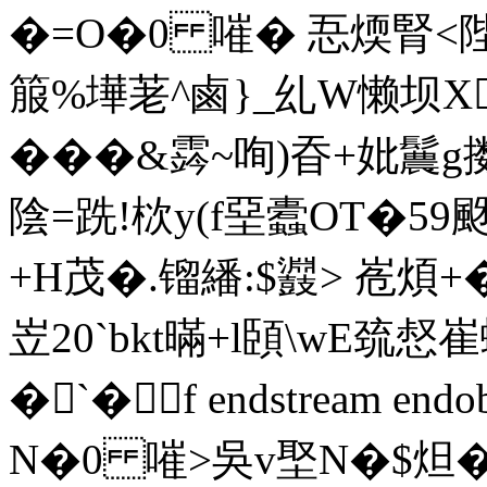
�=O�0 嗺� 忢煗腎<陛
箙%墷荖^鹵}_乣W懒坝X
���&霠~咰)昋+妣鬞
陰=跣!栨y(f堊蠹OT�59颬
+H茂�.镏繙:$鼝> 峞煩+�
岦20`bkt暪+l頣\wE巯
�`�f endstream endob
N�0 嗺>吳v埾N�$炟�