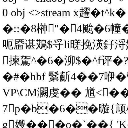
0 obj <>stream x趯�t^
�::�8榊"�4颱�6幢
呃靥谌鴱$寽li暛挽渶釨浖媊~
揀駕^�6�泖$�^f评�?
�#�hbf 鬀齗 4� �7咿�
VP\CM灍虔�� 馗<
7p�b�6��暶{颃
g孇���o�`��{ 