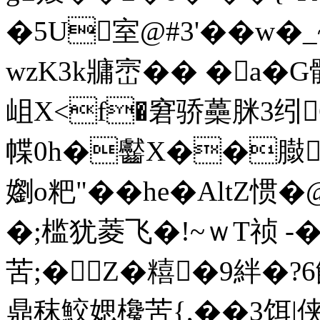
�5U室@#3'��w�_
wzK3k牅崈�� �a�
岨X<f�窘骄蘽脒3纼
幉0h�齾X��臌Fl
嬼o粑"��he�AltZ惯�
�;槛犹菱飞�! ~ｗT 祯 -�
苦;�Z�糦�9絆�
鼎秣鮫媤欃苦{,��3饵|