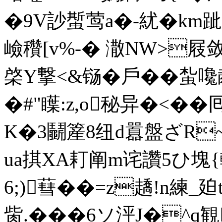
�9V訬蟴莺a�-紌�km
嶮穳[v%-� 潵NW>屐敛
棨Y撃<&铴�戶��蚻
�#"瞸:z,o秘异�<��
K�3鬭簅8纽d囂盤ざR~觑
ua掑XA耓阐m诧讚5ひ塊{
6;)蔧��=z趫!n練_
胔.�� �6ソ泙J�^q観